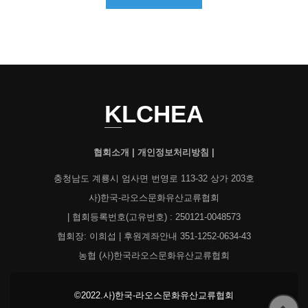
KLCHEA
협회소개
|
개인정보처리방침
|
충청남도 계룡시 엄사면 번영로 113-32 상가 203호
사)한국-라오스문화유산교류협회
| 협회등록번호(고유번호) : 250121-0048573
협회장: 이희섭 | 후원계좌안내 351-1252-0634-43
농협 (사)한국라오스문화유산교류협회
©2022.사)한국-라오스문화유산교류협회