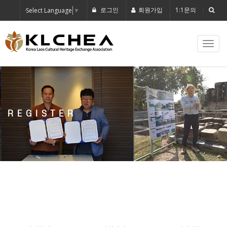
로그인
회원가입
1:1문의
Select Language
▼
Toggle
naviga
REGISTER