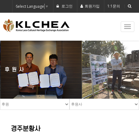
로그인
회원가입
1:1문의
Select Language
▼
Toggl
navig
후원사
경주분황사