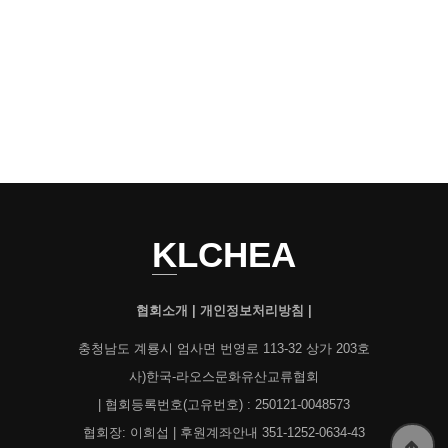
KLCHEA
협회소개
|
개인정보처리방침
|
충청남도 계룡시 엄사면 번영로 113-32 상가 203호
사)한국-라오스문화유산교류협회
| 협회등록번호(고유번호) : 250121-0048573
협회장: 이희섭 | 후원계좌안내 351-1252-0634-43