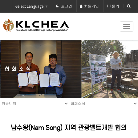
로그인
회원가입
1:1문의
Select Language
▼
Toggl
navig
협회소식
남수왕(Nam Song) 지역 관광벨트개발 협의