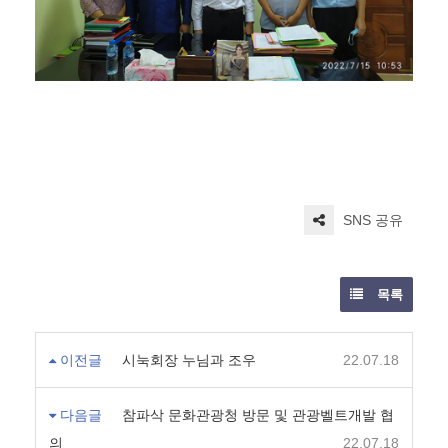
SNS 공유
목록
이전글
시눅회장 누님과 조우
22.07.18
다음글
참파삭 문화관광청 방문 및 관광벨트개발 협
의
22.07.18