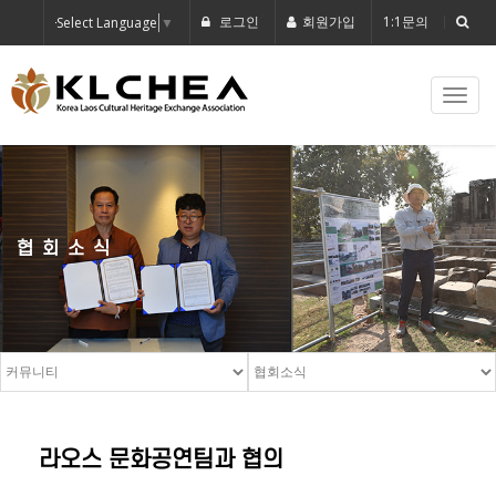
로그인
회원가입
1:1문의
Select Language
▼
Toggl
navig
협회소식
라오스 문화공연팀과 협의