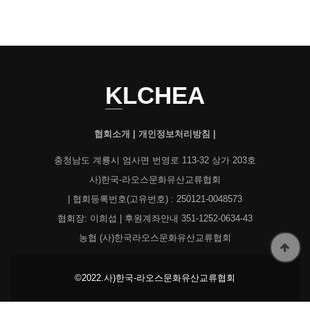
KLCHEA
협회소개
|
개인정보처리방침
|
충청남도 계룡시 엄사면 번영로 113-32 상가 203호
사)한국-라오스문화유산교류협회
| 협회등록번호(고유번호) : 250121-0048573
협회장: 이희섭 | 후원계좌안내 351-1252-0634-43
농협 (사)한국라오스문화유산교류협회
©2022.사)한국-라오스문화유산교류협회