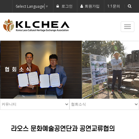
로그인
회원가입
1:1문의
Select Language
▼
Toggl
navig
협회소식
라오스 문화예술공연단과 공연교류협의