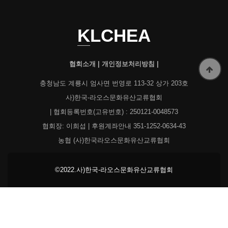
KLCHEA
협회소개
|
개인정보처리방침
|
충청남도 계룡시 엄사면 번영로 113-32 상가 203호
사)한국-라오스문화유산교류협회
| 협회등록번호(고유번호) : 250121-0048573
협회장: 이희섭 | 후원계좌안내 351-1252-0634-43
농협 (사)한국라오스문화유산교류협회
©2022.사)한국-라오스문화유산교류협회