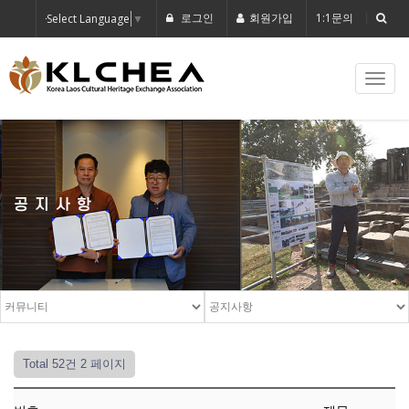
로그인
회원가입
1:1문의
Select Language
▼
Toggl
navig
공지사항
Total 52건
2 페이지