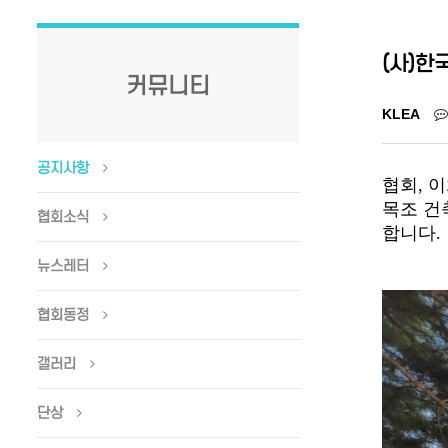
(사)한
커뮤니티
KLEA
공지사항
협회, 
목조 건
협회소식
합니다.
뉴스레터
협회동정
갤러리
단상