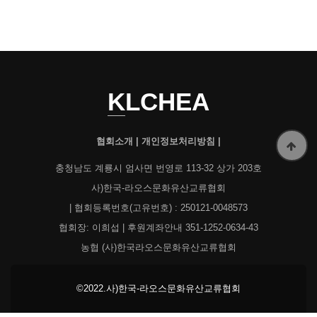
KLCHEA
협회소개
|
개인정보처리방침
|
충청남도 계룡시 엄사면 번영로 113-32 상가 203호
사)한국-라오스문화유산교류협회
| 협회등록번호(고유번호) : 250121-0048573
협회장: 이희섭 | 후원계좌안내 351-1252-0634-43
농협 (사)한국라오스문화유산교류협회
©2022.사)한국-라오스문화유산교류협회