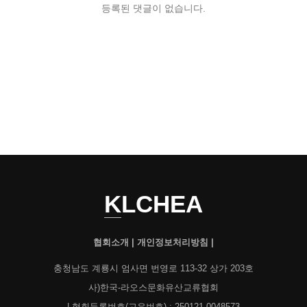
등록된 댓글이 없습니다.
KLCHEA
협회소개
|
개인정보처리방침
|
충청남도 계룡시 엄사면 번영로 113-32 상가 203호
사)한국-라오스문화유산교류협회
| 협회등록번호(고유번호) : 250121-0048573